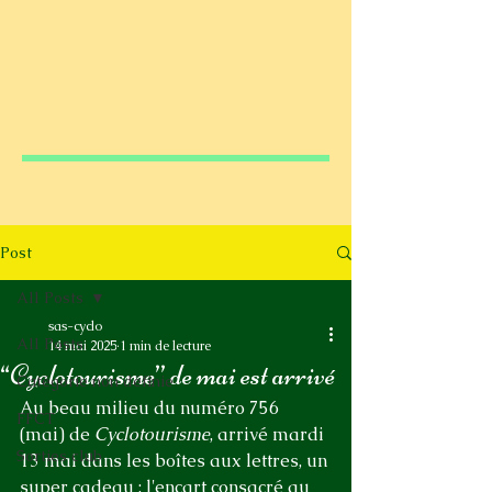
Post
All Posts
sas-cyclo
All Posts
14 mai 2025
1 min de lecture
“Cyclotourisme” de mai est arrivé
Catégorie non définie
Au beau milieu du numéro 756 
FFCT
(mai) de 
Cyclotourisme
, arrivé mardi 
Sorties club
13 mai dans les boîtes aux lettres, un 
super cadeau : l'encart consacré au 