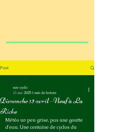
Post
All Posts
sas-cyclo
All Posts
13 avr. 2025
1 min de lecture
Dimanche 13 avril - Neuf à La
Catégorie non définie
Riche
FFCT
Météo un peu grise, pas une goutte 
Sorties club
d'eau. Une centaine de cyclos du 