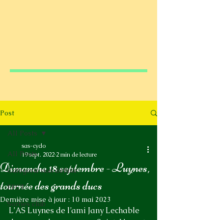
Post
All Posts
sas-cyclo
All Posts
19 sept. 2022
2 min de lecture
Dimanche 18 septembre - Luynes,
Catégorie non définie
tournée des grands ducs
FFCT
Dernière mise à jour :
10 mai 2023
Sorties club
L’AS Luynes de l’ami Jany Lechable 