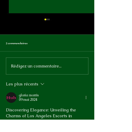
2 commentaires
Rédigez un commentaire...
Samedi 13 juin - Audax 100 km
Mercredi 10 juin - 
100% féminin
féminin du 13 juin vau
détour
Les plus récents
gloria morris
09 mai 2024
Discovering Elegance: Unveiling the 
Charms of Los Angeles Escorts in 
California