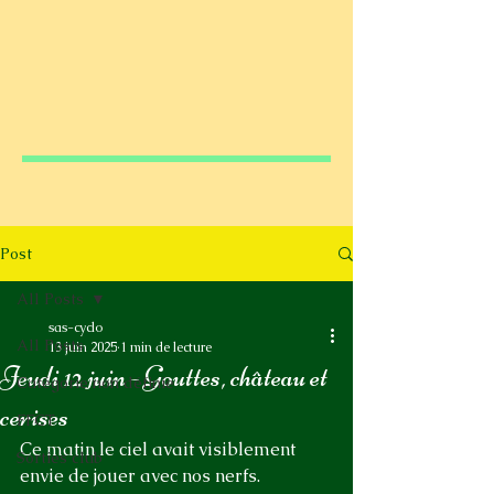
Post
All Posts
sas-cyclo
All Posts
13 juin 2025
1 min de lecture
Jeudi 12 juin - Gouttes, château et
Catégorie non définie
cerises
FFCT
Ce matin le ciel avait visiblement 
Sorties club
envie de jouer avec nos nerfs. 