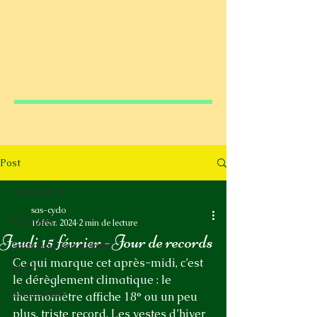
Post
All Posts
sas-cyclo
All Posts
16 févr. 2024
2 min de lecture
Jeudi 15 février - Jour de records
Catégorie non définie
Ce qui marque cet après-midi, c’est 
FFCT
le dérèglement climatique : le 
Sorties club
thermomètre affiche 18° ou un peu 
plus, triste record. Les vestes d’hiver 