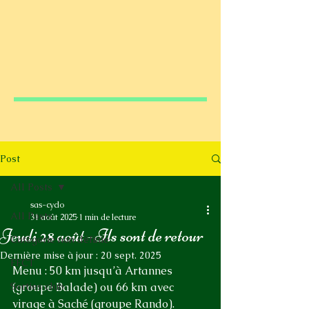
Post
All Posts
sas-cyclo
All Posts
31 août 2025
1 min de lecture
Jeudi 28 août - Ils sont de retour
Catégorie non définie
Dernière mise à jour :
20 sept. 2025
FFCT
Menu : 50 km jusqu’à Artannes 
Sorties club
(groupe Balade) ou 66 km avec 
virage à Saché (groupe Rando).