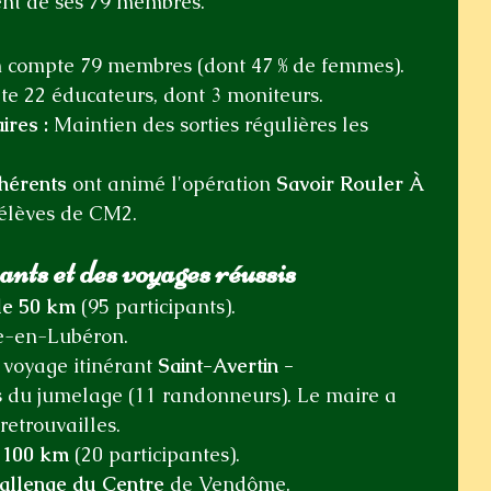
ent de ses 79 membres.
n compte 79 membres (dont 47 % de femmes).
te 22 éducateurs, dont 3 moniteurs.
res :
 Maintien des sorties régulières les 
hérents
 ont animé l'opération 
Savoir Rouler À 
 élèves de CM2.
ts et des voyages réussis
de 50 km
 (95 participants).
e-en-Lubéron.
 voyage itinérant 
Saint-Avertin -
s du jumelage (11 randonneurs). Le maire a 
retrouvailles.
 100 km
 (20 participantes).
allenge du Centre
 de Vendôme.