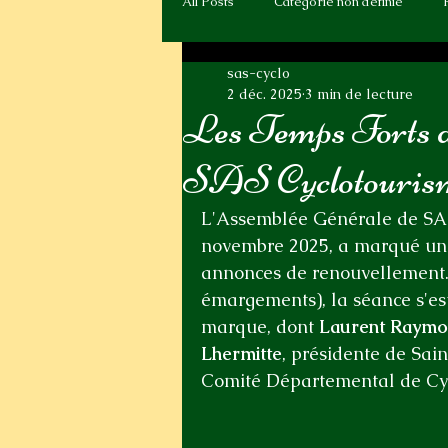
All Posts
Catégorie non définie
sas-cyclo
2 déc. 2025
3 min de lecture
Les Temps Forts d
SAS Cyclotourism
L'Assemblée Générale de SAS
novembre 2025, a marqué un m
annonces de renouvellement.
émargements), la séance s'est
marque, dont 
Laurent Raym
Lhermitte
, présidente de Sai
Comité Départemental de Cyc