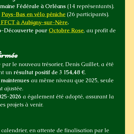
maine Fédérale à Orléans
 (14 représentants).
 
Pays-Bas en vélo péniche
 (26 participants).
r FFCT à Aubigny-sur-Nère
.
o-Découverte pour 
Octobre Rose
, au profit de 
firmée
 par le nouveau trésorier, Denis Guillet, a été 
nt un 
résultat positif de 3 154,48 €
.
t maintenues
 au même niveau que 2025, seule 
t ajustée.
2025-2026
 a également été adopté, assurant la 
es projets à venir.
 calendrier, en attente de finalisation par le 