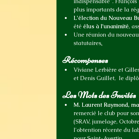
indispensable". François 
plus importants de la rég
L'élection du Nouveau B
été 
élus à l'unanimité
, a
Une réunion du nouveau b
statutaires
.
Récompenses
Viviane Lerbière et Gilles
et Denis Guillet,  le dipl
Les Mots des Invités
M. Laurent Raymond, mai
remercié le club pour so
(SRAV, jumelage, Octobre 
l'obtention récente du la
pour Saint-Avertin.