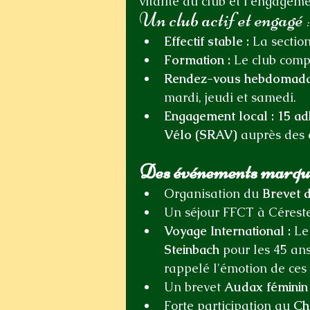
vitalité du club et l'engagem
Un club actif et engagé 
:
Effectif stable :
 La sectio
Formation :
 Le club comp
Rendez-vous hebdomadai
mardi, jeudi et samedi.
Engagement local :
15 ad
Vélo (SRAV)
 auprès des
Des événements marquan
Organisation du 
Brevet 
Un séjour FFCT à Cérest
Voyage International :
 Le
Steinbach
 pour les 45 an
rappelé l'émotion de ces 
Un brevet 
Audax féminin
Forte participation au 
Ch