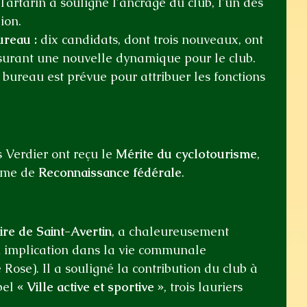
Tartarin a souligné l'ancrage du club, l'un des 
ion.
ureau :
 dix candidats, dont trois nouveaux, ont 
ssurant une nouvelle dynamique pour le club.
ureau est prévue pour attribuer les fonctions 
 Verdier ont reçu le 
Mérite du cyclotourisme
,
ôme de 
Reconnaissance fédérale
.
re de Saint-Avertin
, a chaleureusement 
n implication dans la vie communale 
Rose). Il a souligné la contribution du club à 
bel 
« Ville active et sportive »
, trois lauriers 