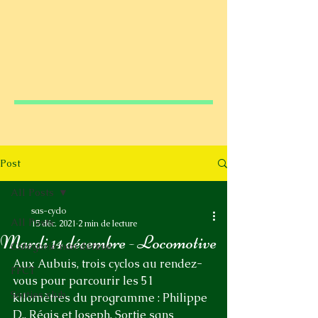
Post
All Posts
sas-cyclo
All Posts
15 déc. 2021
2 min de lecture
Mardi 14 décembre - Locomotive
Catégorie non définie
Aux Aubuis, trois cyclos au rendez-
FFCT
vous pour parcourir les 51 
Sorties club
kilomètres du programme : Philippe 
D., Régis et Joseph. Sortie sans 