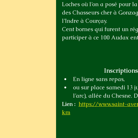
Loches où l’on a posé pour la
des Chasseurs cher à Gonzague
l’Indre à Courçay.
Cent bornes qui furent un rég
participer à ce 100 Audax en
Inscriptions
En ligne sans repas,
ou sur place samedi 13 jui
l’arc), allée du Chesne. D
Lien :  
https://www.saint-ave
km