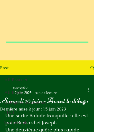
Post
All Posts
sas-cyclo
All Posts
12 juin 2023
1 min de lecture
. Samedi 10 juin - Avant le déluge
Catégorie non définie
Dernière mise à jour :
15 juin 2023
FFCT
Une sortie Balade tranquille : elle est 
Sorties club
pour Bernard et Joseph. 
Une deuxième guère plus rapide 