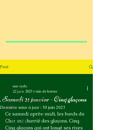
Post
All Posts
sas-cyclo
All Posts
22 janv. 2023
1 min de lecture
. Samedi 21 janvier - Cinq glaçons
Catégorie non définie
Dernière mise à jour :
30 juin 2023
FFCT
Ce samedi après-midi, les bords du 
Sorties club
Cher ont charrié des glaçons. Cinq. 
Cinq glaçons qui ont longé ses rives 