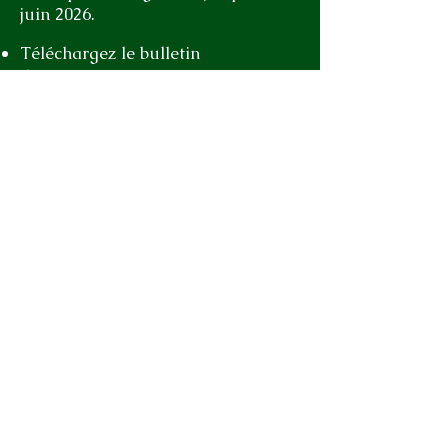
juin 2026.
Téléchargez le bulletin
d'inscription.
Inscription sans repas possible ​
Sur place : le jour même, de 6 h 30
à 7 h
Tarifs : 5 € (gratuit pour les moins
de 18 ans)
Non licencié + 3 €
Contact : Catherine Rapeneau
Tél
06 87 48 98 03
© 2023 by Artist Corner. Proudly created
with
Wix.com