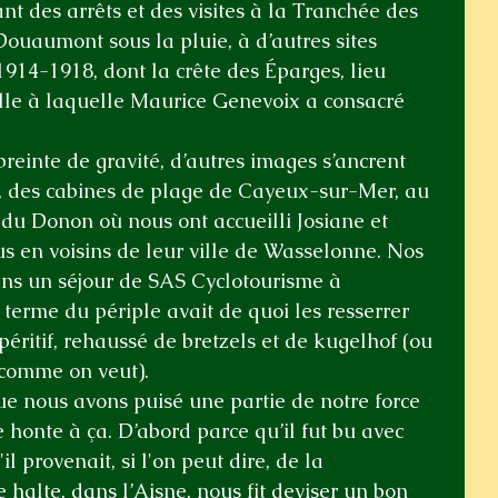
nt des arrêts et des visites à la Tranchée des 
Douaumont sous la pluie, à d’autres sites 
914-1918, dont la crête des Éparges, lieu 
ille à laquelle Maurice Genevoix a consacré 
einte de gravité, d’autres images s’ancrent 
, des cabines de plage de Cayeux-sur-Mer, au 
e du Donon où nous ont accueilli Josiane et 
us en voisins de leur ville de Wasselonne. Nos 
dans un séjour de SAS Cyclotourisme à 
erme du périple avait de quoi les resserrer 
éritif, rehaussé de bretzels et de kugelhof (ou 
s comme on veut).
e nous avons puisé une partie de notre force 
de honte à ça. D’abord parce qu’il fut bu avec 
l provenait, si l'on peut dire, de la 
halte, dans l’Aisne, nous fit deviser un bon 