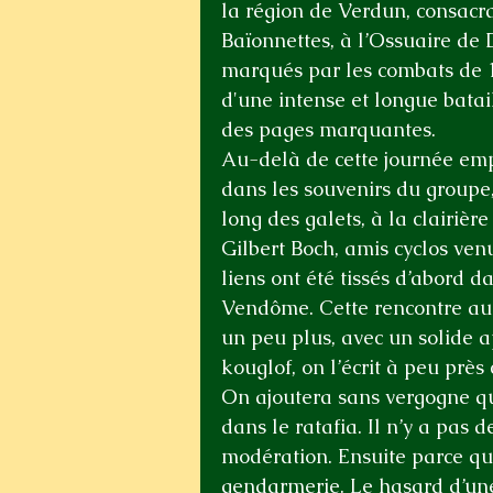
la région de Verdun, consacra
Baïonnettes, à l’Ossuaire de 
marqués par les combats de 1
d'une intense et longue bata
des pages marquantes.
Au-delà de cette journée empr
dans les souvenirs du groupe
long des galets, à la clairièr
Gilbert Boch, amis cyclos ven
liens ont été tissés d’abord 
Vendôme. Cette rencontre au t
un peu plus, avec un solide ap
kouglof, on l’écrit à peu prè
On ajoutera sans vergogne qu
dans le ratafia. Il n’y a pas 
modération. Ensuite parce qu'i
gendarmerie. Le hasard d’une 