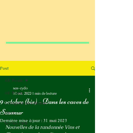
Post
All Posts
sas-cyclo
All Posts
10 oct. 2022
1 min de lecture
9 octobre (bis) – Dans les caves de
Catégorie non définie
Saumur
FFCT
Dernière mise à jour :
31 mai 2023
Sorties club
Nouvelles de la randonnée Vins et 