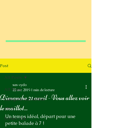
Post
All Posts
sas-cyclo
All Posts
22 avr. 2019
1 min de lecture
Dimanche 21 avril - Vous allez voir
Catégorie non définie
le maillot...
FFCT
Un temps idéal, départ pour une 
Sorties club
petite balade à 7 ! 