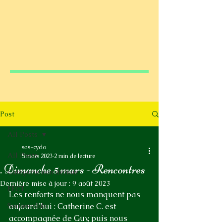
Post
All Posts
sas-cyclo
All Posts
5 mars 2023
2 min de lecture
. Dimanche 5 mars - Rencontres
Catégorie non définie
Dernière mise à jour :
9 août 2023
FFCT
Les renforts ne nous manquent pas 
Sorties club
aujourd’hui : Catherine C. est 
accompagnée de Guy, puis nous 