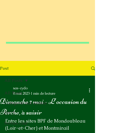
Post
All Posts
sas-cyclo
All Posts
8 mai 2023
1 min de lecture
Dimanche 7 mai - L'occasion du
Catégorie non définie
Perche, à saisir
FFCT
Entre les sites BPF de Mondoubleau 
Sorties club
(Loir-et-Cher) et Montmirail 