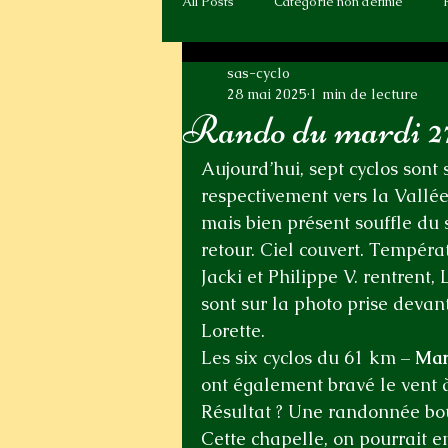
All Posts
Catégorie non définie
sas-cyclo
28 mai 2025
1 min de lecture
Rando du mardi 2
Aujourd’hui, sept cyclos sont
respectivement vers la Vallé
mais bien présent souffle du s
retour. Ciel couvert. Tempéra
Jacki et Philippe V. rentrent,
sont sur la photo prise deva
Lorette. 
Les six cyclos du 61 km – 
Mar
ont également bravé le vent à 
Résultat ? Une randonnée bou
Cette chapelle, on pourrait en