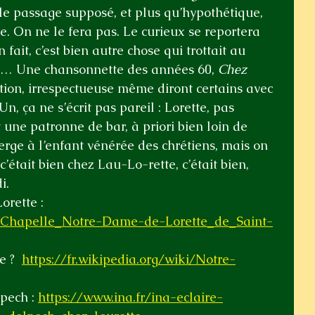
le passage supposé, et plus qu’hypothétique, 
e. On ne le fera pas. Le curieux se reportera 
 fait, c’est bien autre chose qui trottait au 
o … Une chansonnette des années 60, 
Chez 
tion, irrespectueuse même diront certains avec 
n, ça ne s’écrit pas pareil : Lorette, pas 
t une patronne de bar, à priori bien loin de 
rge à l’enfant vénérée des chrétiens, mais on 
 c’était bien chez Lau-Lo-rette, c’était bien, 
i.
rette : 
ki/Chapelle_Notre-Dame-de-Lorette_de_Saint-
 ?  
https://fr.wikipedia.org/wiki/Notre-
pech : 
https://www.ina.fr/ina-eclaire-