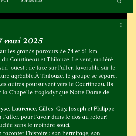
FFCT
Sorties club
7 mai 2025
 sur les grands parcours de 74 et 61 km 
e du Courtineau et Thilouze. Le vent, modéré 
ud-ouest ; de face sur l’aller, favorable sur le 
ture agréable.À Thilouze, le groupe se sépare. 
 Les autres poursuivent vers le Courtineau. Ils 
nt la Chapelle troglodytique Notre Dame de 
yse, Laurence, Gilles, Guy, Joseph et Philippe
 – 
l'aller, pour l'avoir dans le dos au 
retour
!  
clée sans le moindre souci. 
 raconter l’histoire : son hermitage, son 