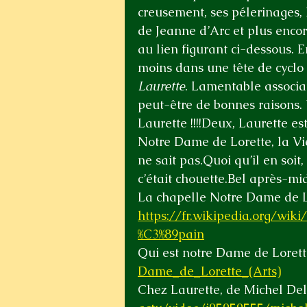
creusement, ses pélerinages, 
de Jeanne d’Arc et plus encor
au lien figurant ci-dessous. En
moins dans une tête de cycl
Laurette
. Lamentable associa
peut-être de bonnes raisons. U
Laurette !!!!Deux, Laurette es
Notre Dame de Lorette, la Vie
ne sait pas.Quoi qu’il en soit,
c’était chouette.Bel après-mid
La chapelle Notre Dame de Lo
https://fr.wikipedia.org/wi
%C3%89pain
Qui est notre Dame de Lorette
Dame_de_Lorette_(Arts)
Chez Laurette, de Michel Del