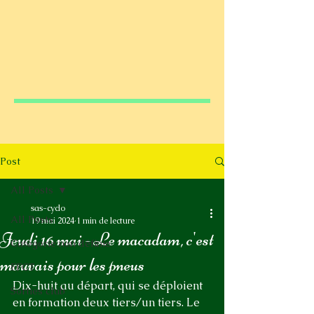
Post
All Posts
sas-cyclo
All Posts
19 mai 2024
1 min de lecture
Jeudi 16 mai - Le macadam, c'est
Catégorie non définie
mauvais pour les pneus
FFCT
Dix-huit au départ, qui se déploient 
Sorties club
en formation deux tiers/un tiers. Le 