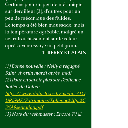
Certains pour un peu de mécanique 
sur dérailleur (3), d'autres pour un 
peu de mécanique des fluides.
Le temps a été bien maussade, mais 
la température agréable, malgré un 
net rafraichissement sur le retour 
après avoir essuyé un petit grain.
THIERRY ET ALAIN
(1) Bonne nouvelle : Nelly a regagné 
Saint-Avertin mardi après-midi.
(2) Pour en savoir plus sur l’éolienne 
Bollée de Dolus : 
https://www.doluslesec.fr/medias/TO
URISME/Patrimoine/Eolienne%20pr%C
3%A9sentation.pdf
(3) Note du webmaster : Encore ??? !!!