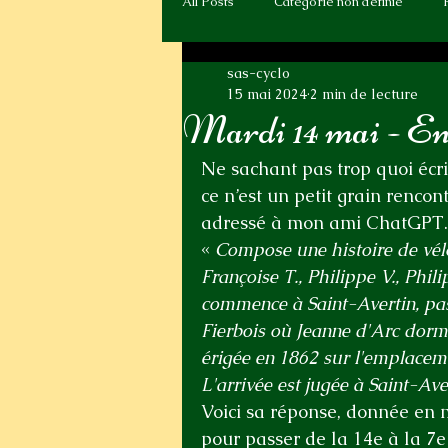
All Posts
Catégorie non définie
sas-cyclo
15 mai 2024
2 min de lecture
Mardi 14 mai - En 
Ne sachant pas trop quoi écri
ce n’est un petit grain renco
adressé à mon ami ChatGPT. Je
« 
Compose une histoire de vélo 
Françoise T., Philippe V., Phili
commence à Saint-Avertin, pas
Fierbois où Jeanne d'Arc dormi
érigée en 1862 sur l'emplaceme
L'arrivée est jugée à Saint-Ave
Voici sa réponse, donnée en 
pour passer de la 14e à la 7e