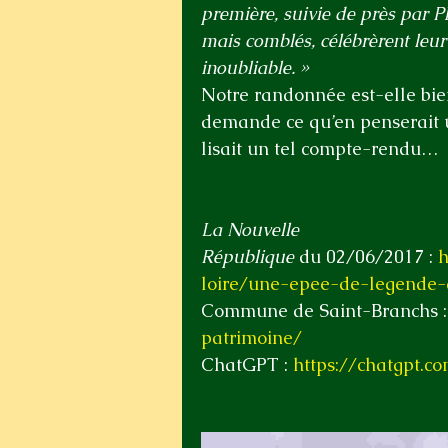
première, suivie de près par Ph
mais comblés, célébrèrent leur 
inoubliable. »
Notre randonnée est-elle bien
demande ce qu’en penserait un
lisait un tel compte-rendu…
La Nouvelle 
République
 du 02/06/2017 : 
h
loire/une-epee-de-legende-a
Commune de Saint-Branchs :
patrimoine/
ChatGPT : 
https://chatgpt.c