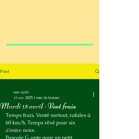
Post
All Posts
sas-cyclo
All Posts
16 avr. 2025
1 min de lecture
Mardi 15 avril - Vent frais
Catégorie non définie
Temps frais. Venté surtout, rafales à 
FFCT
60 km/h. Temps rêvé pour six 
Sorties club
d’entre nous. 
Pascale G. opte pour un petit 