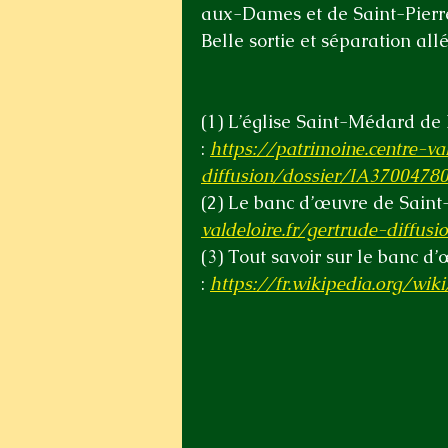
aux-Dames et de Saint-Pierr
Belle sortie et séparation all
(1) L’église Saint-Médard de R
: 
https://patrimoine.centre-val
diffusion/dossier/IA37004780
(2)
 Le banc d’œuvre de Saint
valdeloire.fr/gertrude-diffu
(3)
 Tout savoir sur le banc d’
: 
https://fr.wikipedia.org/wi