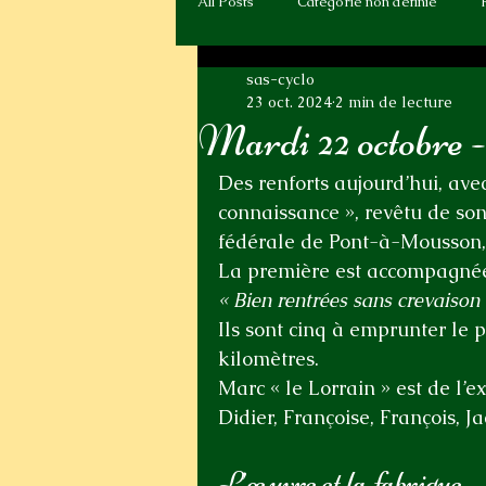
All Posts
Catégorie non définie
sas-cyclo
23 oct. 2024
2 min de lecture
Mardi 22 octobre 
Des renforts aujourd’hui, ave
connaissance », revêtu de son
fédérale de Pont-à-Mousson, 
La première est accompagnée 
« Bien rentrées sans crevaison
Ils sont cinq à emprunter le 
kilomètres.
Marc « le Lorrain » est de l’e
Didier, Françoise, François, Ja
L’œuvre et la fabrique