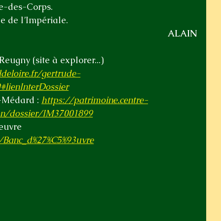
e-des-Corps.
ée de l’Impériale.
ALAIN
eugny (site à explorer...) 
deloire.fr/gertrude-
#lienInterDossier
-Médard : 
https://patrimoine.centre-
sion/dossier/IM37001899
œuvre 
ki/Banc_d%27%C5%93uvre