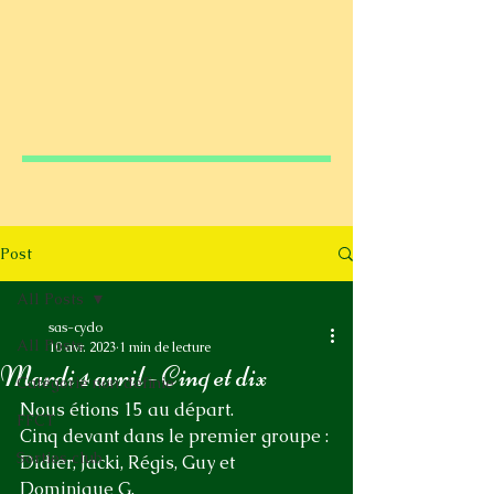
Post
All Posts
sas-cyclo
All Posts
10 avr. 2023
1 min de lecture
Mardi 4 avril - Cinq et dix
Catégorie non définie
Nous étions 15 au départ.
FFCT
Cinq devant dans le premier groupe : 
Sorties club
Didier, Jacki, Régis, Guy et 
Dominique G.