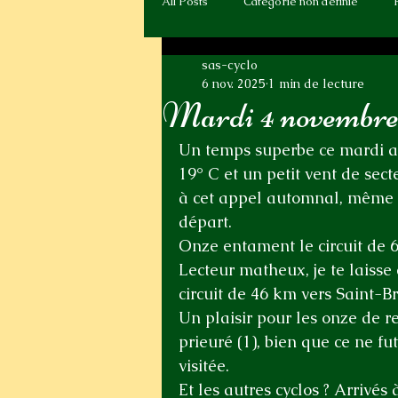
All Posts
Catégorie non définie
sas-cyclo
6 nov. 2025
1 min de lecture
Mardi 4 novembre -
Un temps superbe ce mardi ap
19° C et un petit vent de sec
à cet appel automnal, même s’
départ. 
Onze entament le circuit de 
Lecteur matheux, je te laisse 
circuit de 46 km vers Saint-B
Un plaisir pour les onze de r
prieuré (1), bien que ce ne fu
visitée.
Et
 les autres cyclos ? Arrivés