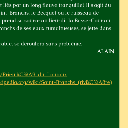
liés par un long fleuve tranquille? Il s’agit du 
nt-Branchs, le Becquet ou le ruisseau de 
 prend sa source au lieu-dit la Basse-Cour au 
ranchs de ses eaux tumultueuses, se jette dans 
orable, se déroulera sans problème.
ALAIN
iki/Prieur%C3%A9_du_Louroux
ikipedia.org/wiki/Saint-Branchs_(rivi%C3%A8re)