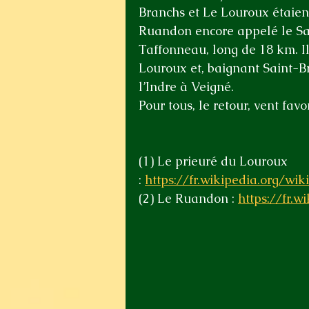
Branchs et Le Louroux étaient 
Ruandon encore appelé le Sai
Taffonneau, long de 18 km. Il
Louroux et, baignant Saint-B
l’Indre à Veigné.
Pour tous, le retour, vent fav
(1) Le prieuré du Louroux 
: 
https://fr.wikipedia.org/w
(2)
 Le Ruandon : 
https://fr.w