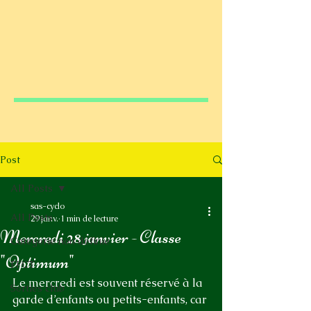
Post
All Posts
sas-cyclo
All Posts
29 janv.
1 min de lecture
Mercredi 28 janvier - Classe
Catégorie non définie
"Optimum"
FFCT
Le mercredi est souvent réservé à la 
Sorties club
garde d’enfants ou petits-enfants, car 