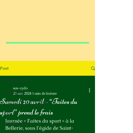
Post
All Posts
sas-cyclo
All Posts
23 avr. 2024
1 min de lecture
Samedi 20 avril – “Faites du
Catégorie non définie
sport” prend le frais
FFCT
Journée « Faites du sport » à la 
Sorties club
Bellerie, sous l’égide de Saint-