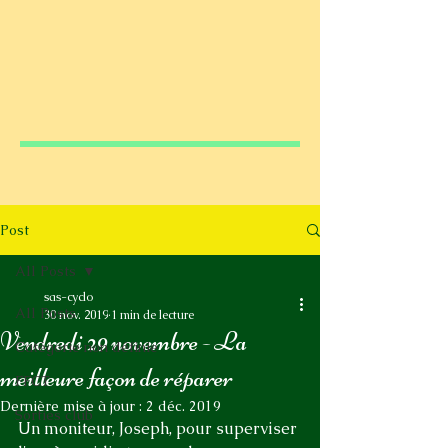
Post
All Posts
sas-cyclo
All Posts
30 nov. 2019
1 min de lecture
Vendredi 29 novembre - La
Catégorie non définie
meilleure façon de réparer
FFCT
Dernière mise à jour :
2 déc. 2019
Sorties club
Un moniteur, Joseph, pour superviser 