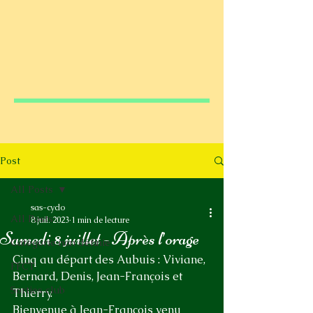
Post
All Posts
sas-cyclo
All Posts
8 juil. 2023
1 min de lecture
Samedi 8 juillet - Après l’orage
Catégorie non définie
Cinq au départ des Aubuis : Viviane, 
FFCT
Bernard, Denis, Jean-François et 
Sorties club
Thierry.
Bienvenue à Jean-François venu 